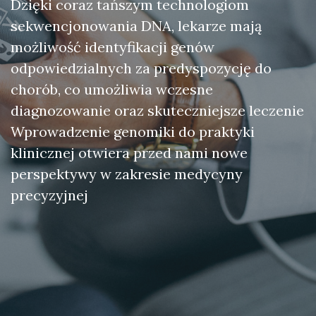
Dzięki coraz tańszym technologiom
sekwencjonowania DNA, lekarze mają
możliwość identyfikacji genów
odpowiedzialnych za predyspozycję do
chorób, co umożliwia wczesne
diagnozowanie oraz skuteczniejsze leczenie
Wprowadzenie genomiki do praktyki
klinicznej otwiera przed nami nowe
perspektywy w zakresie medycyny
precyzyjnej