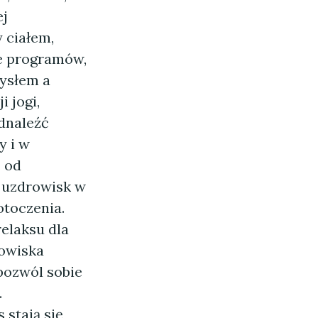
ej
 ciałem,
e programów,
mysłem a
 jogi,
odnaleźć
y i w
ę od
ę uzdrowisk w
otoczenia.
relaksu dla
rowiska
 pozwól sobie
.
 stają się