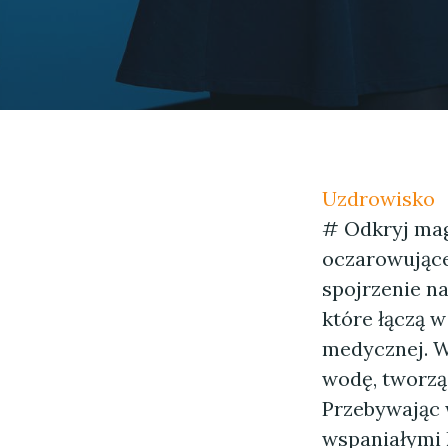
Uzdrowisko
# Odkryj mag
oczarowujące
spojrzenie n
które łączą w
medycznej. W
wodę, tworzą 
Przebywając 
wspaniałymi 