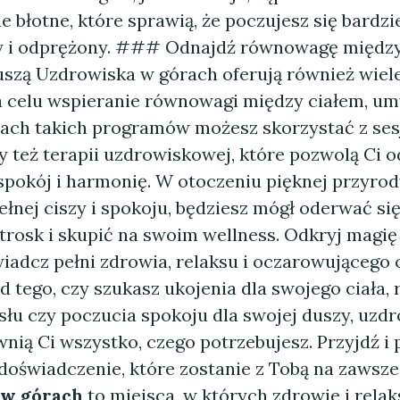
ie błotne, które sprawią, że poczujesz się bardzi
 i odprężony. ### Odnajdź równowagę między
szą Uzdrowiska w górach oferują również wiel
a celu wspieranie równowagi między ciałem, u
ach takich programów możesz skorzystać z sesji
y też terapii uzdrowiskowej, które pozwolą Ci 
pokój i harmonię. W otoczeniu pięknej przyrod
łnej ciszy i spokoju, będziesz mógł oderwać si
trosk i skupić na swoim wellness. Odkryj magi
iadcz pełni zdrowia, relaksu i oczarowującego 
d tego, czy szukasz ukojenia dla swojego ciała, 
łu czy poczucia spokoju dla swojej duszy, uzd
nią Ci wszystko, czego potrzebujesz. Przyjdź i
doświadczenie, które zostanie z Tobą na zawsze
 w górach
to miejsca, w których zdrowie i relaks