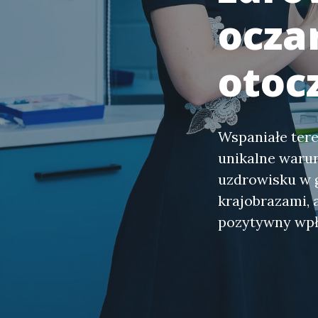
ocza
otoc
Wspaniałe tere
unikalne warun
uzdrowisku w g
krajobrazami, 
pozytywny wpł