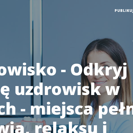
PUBLIKU
owisko - Odkryj
ę uzdrowisk w
ch - miejsca peł
ia, relaksu i