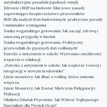
antybakteryjne posadzki (epoksyd, winyl)
Zdrowie i BHP na budowie: Kluczowe zasady
zapewniające bezpieczeństwo pracowników
BHP dla małych firm budowlanych: praktyczne porady
i minimalne wymagania
Nauka wegańskiego gotowania: Jak zacząć zdrową i
smaczną przygodę w kuchni
Nauka wegańskiego gotowania: Praktyczny
przewodnik do pysznych dań roślinnych!
Dziecko z autyzmem w szkole: Wyzwania i możliwości
wsparcia w edukacji
„Dziecko z autyzmem w szkole: Jak wspierać rozwój i
integrację w nowym środowisku”
Liście monstery: Jak dbać o roślinę, która zmienia
wnętrza
Liście Monstery: Jak Zostać Mistrzem Pielęgnacji i
Stylizacji
Okulista Gdańsk Prywatnie: Jak Wybrać Najlepszego
Specjalistę dla Twoich Oczu?