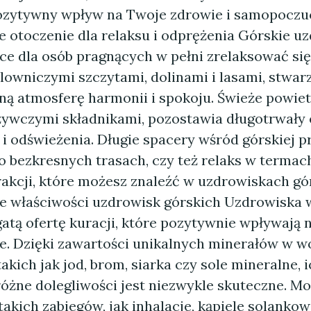
ozytywny wpływ na Twoje zdrowie i samopocz
 otoczenie dla relaksu i odprężenia Górskie u
ce dla osób pragnących w pełni zrelaksować się
owniczymi szczytami, dolinami i lasami, stwar
ną atmosferę harmonii i spokoju. Świeże powiet
ywczymi składnikami, pozostawia długotrwały 
i odświeżenia. Długie spacery wśród górskiej p
 bezkresnych trasach, czy też relaks w termach
trakcji, które możesz znaleźć w uzdrowiskach g
 właściwości uzdrowisk górskich Uzdrowiska 
atą ofertę kuracji, które pozytywnie wpływają n
. Dzięki zawartości unikalnych minerałów w 
takich jak jod, brom, siarka czy sole mineralne, 
różne dolegliwości jest niezwykle skuteczne. M
takich zabiegów, jak inhalacje, kąpiele solankow