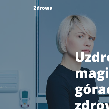
Zdrowa
Uzdr
magi
góra
zdrow