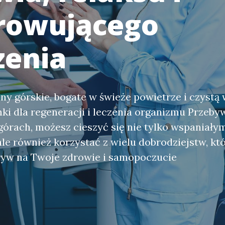
rowującego
zenia
ny górskie, bogate w świeże powietrze i czystą
ki dla regeneracji i leczenia organizmu Przeby
órach, możesz cieszyć się nie tylko wspaniały
ale również korzystać z wielu dobrodziejstw, kt
yw na Twoje zdrowie i samopoczucie