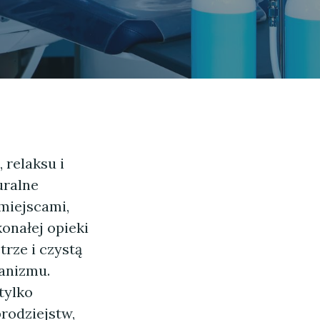
 relaksu i
uralne
miejscami,
konałej opieki
rze i czystą
ganizmu.
tylko
rodziejstw,