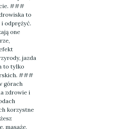
ucie. ###
zdrowiska to
 i odprężyć.
zają one
rze,
efekt
rzyrody, jazda
 to tylko
órskich. ###
w górach
a zdrowie i
wodach
ich korzystne
ożesz
e, masaże,