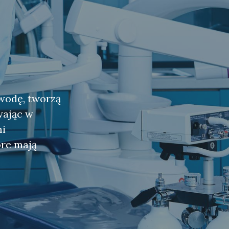
 wodę, tworzą
wając w
mi
óre mają