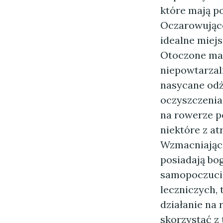
które mają p
Oczarowujące
idealne miejs
Otoczone mal
niepowtarzal
nasycane odż
oczyszczenia 
na rowerze po
niektóre z a
Wzmacniające
posiadają bog
samopoczucie
leczniczych, 
działanie na 
skorzystać z 