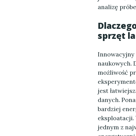
analizę próbe
Dlaczeg
sprzęt l
Innowacyjny 
naukowych. 
możliwość pr
eksperymentó
jest łatwiej
danych. Pona
bardziej ene
eksploatacji.
jednym z naj