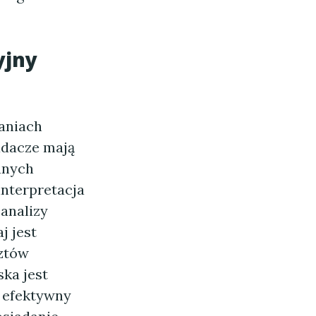
yjny
daniach
dacze mają
anych
interpretacja
analizy
j jest
sztów
ska jest
t efektywny