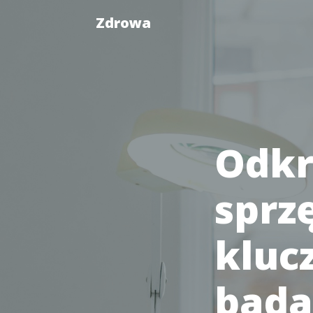
Zdrowa
Odkr
sprzę
kluc
bada