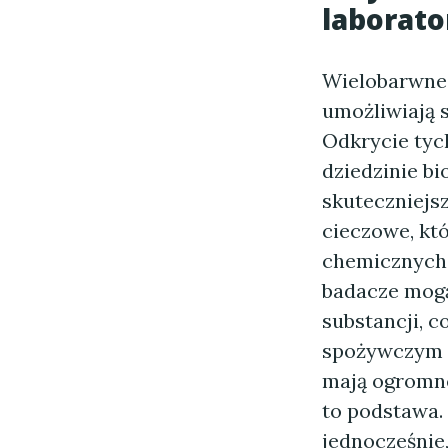
laborato
Wielobarwne
umożliwiają 
Odkrycie tyc
dziedzinie bi
skuteczniejs
cieczowe, kt
chemicznych,
badacze mogą
substancji, 
spożywczym 
mają ogromne
to podstawa.
jednocześnie