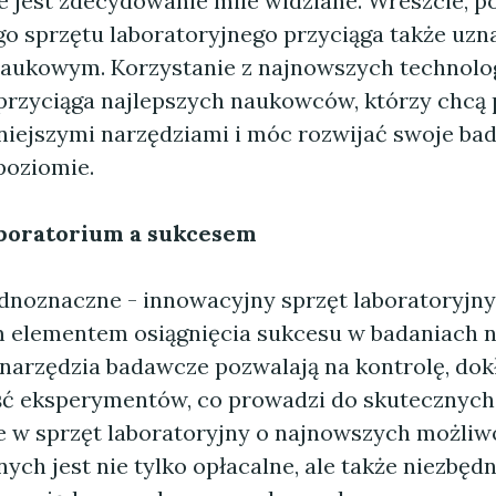
e jest zdecydowanie mile widziane. Wreszcie, p
o sprzętu laboratoryjnego przyciąga także uzn
aukowym. Korzystanie z najnowszych technologi
rzyciąga najlepszych naukowców, którzy chcą
iejszymi narzędziami i móc rozwijać swoje bad
poziomie.
boratorium a sukcesem
ednoznaczne - innowacyjny sprzęt laboratoryjny
 elementem osiągnięcia sukcesu w badaniach 
arzędzia badawcze pozwalają na kontrolę, dok
ć eksperymentów, co prowadzi do skutecznych 
 w sprzęt laboratoryjny o najnowszych możliw
ych jest nie tylko opłacalne, ale także niezbęd