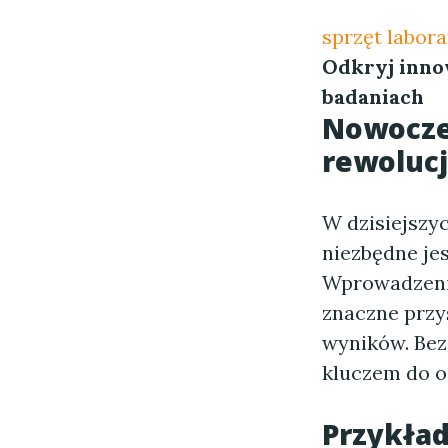
sprzęt labor
Odkryj inno
badaniach
Nowocze
rewoluc
W dzisiejszy
niezbędne je
Wprowadzenie
znaczne przy
wyników. Bez
kluczem do o
Przykła