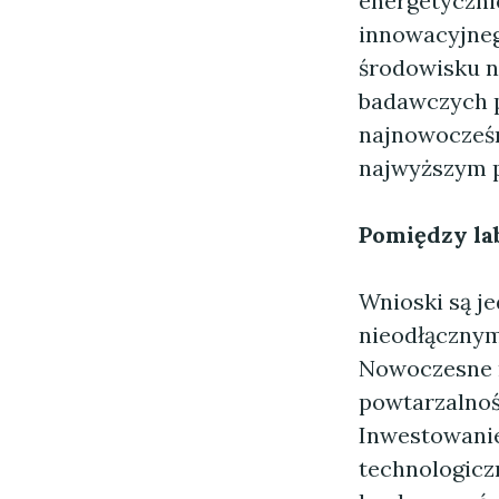
energetyczni
innowacyjneg
środowisku n
badawczych p
najnowocześn
najwyższym 
Pomiędzy la
Wnioski są j
nieodłącznym
Nowoczesne n
powtarzalnoś
Inwestowanie
technologiczn