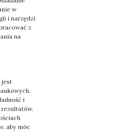
osiadanie
anie w
i i narzędzi
 pracować z
ania na
 jest
naukowych.
ładność i
rezultatów.
ościach
ne, aby móc