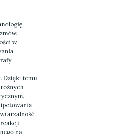
nologię
izmów.
ości w
wania
rafy
. Dzięki temu
 różnych
tycznym,
ipetowania
owtarzalność
reakcji
bnego na