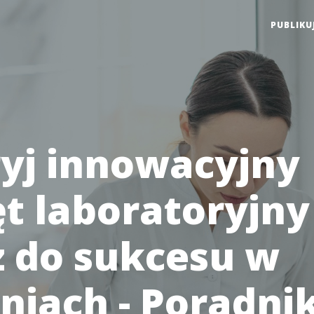
PUBLIKU
yj innowacyjny
t laboratoryjny 
z do sukcesu w
niach - Poradni