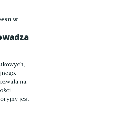
cesu w
rowadza
aukowych,
jnego.
ozwala na
ości
oryjny jest