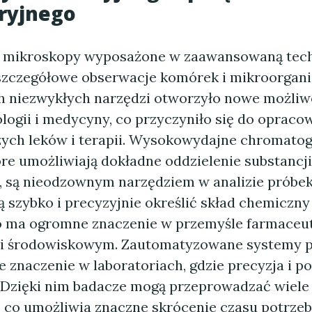
ryjnego
 mikroskopy wyposażone w zaawansowaną tech
szczegółowe obserwacje komórek i mikroorgan
h niezwykłych narzędzi otworzyło nowe możliw
ologii i medycyny, co przyczyniło się do opraco
zych leków i terapii. Wysokowydajne chromatog
óre umożliwiają dokładne oddzielenie substancji
 są nieodzownym narzędziem w analizie próbek
 szybko i precyzyjnie określić skład chemiczny
co ma ogromne znaczenie w przemyśle farmaceu
i środowiskowym. Zautomatyzowane systemy p
 znaczenie w laboratoriach, gdzie precyzja i p
 Dzięki nim badacze mogą przeprowadzać wiele 
, co umożliwia znaczne skrócenie czasu potrze